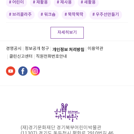
# 어린이
# 재활용
# 재사용
# 새활용
# 브리콜라주
# 워크숍
# 뚝딱뚝딱
# 우주선만들기
자세히보기
경영공시
정보공개 청구
이용약관
개인정보 처리방침
클린신고센터
직원전화번호안내
(재)경기문화재단 경기북부어린이박물관
(11307) 경기도 동두천시 평화로 2910번길 46