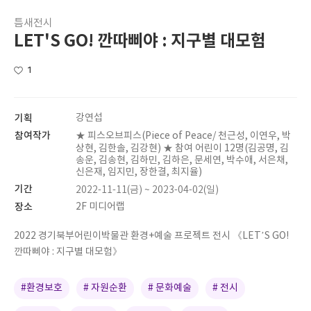
틈새전시
LET'S GO! 깐따삐야 : 지구별 대모험
1
기획
강연섭
참여작가
★ 피스오브피스(Piece of Peace/ 천근성, 이연우, 박
상현, 김한솔, 김강현) ★ 참여 어린이 12명(김공명, 김
송운, 김송현, 김하민, 김하은, 문세연, 박수애, 서은채,
신은재, 임지민, 장한결, 최지율)
기간
2022-11-11(금) ~ 2023-04-02(일)
장소
2F 미디어랩
2022 경기북부어린이박물관 환경+예술 프로젝트 전시 《LET’S GO!
깐따삐야 : 지구별 대모험》
#환경보호
# 자원순환
# 문화예술
# 전시