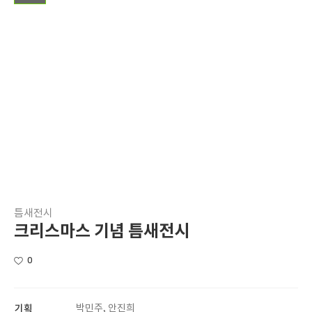
틈새전시
크리스마스 기념 틈새전시
0
기획
박민주, 안진희