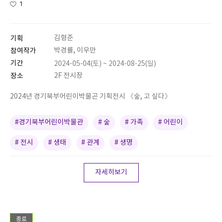
1
기획
김형준
참여작가
박경률, 이우만
기간
2024-05-04(토) ~ 2024-08-25(일)
장소
2F 전시장
2024년 경기북부어린이박물곤 기획전시 《숲, 고 싶다》
#경기북부어린이박물관
# 숲
# 가족
# 어린이
# 전시
# 생태
# 관계
# 생명
자세히보기
종료