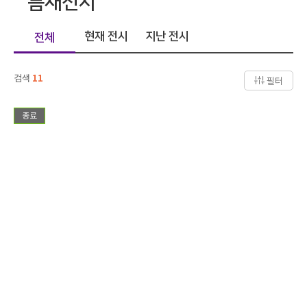
틈새전시
현재 전시
지난 전시
전체
검색
11
필터
종료