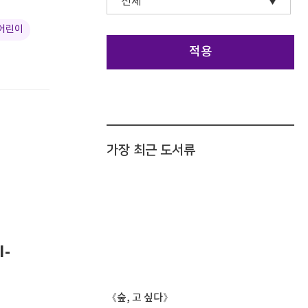
 어린이
적용
가장 최근 도서류
-
《숲, 고 싶다》