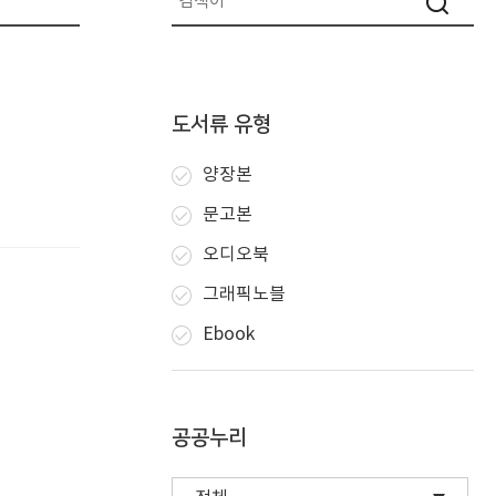
도서류 유형
양장본
문고본
오디오북
그래픽노블
Ebook
공공누리