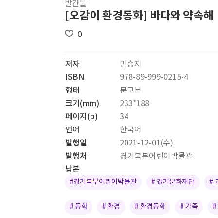
발간물
[오감이 환경동화] 바다와 약속해
0
저자
민승지
ISBN
978-89-999-0215-4
형태
문고본
크기(mm)
233*188
페이지(p)
34
언어
한국어
발행일
2021-12-01(수)
발행처
경기북부어린이박물관
납본
#경기북부어린이박물관
# 경기문화재단
#
# 동화
# 환경
# 환경동화
# 가족
#