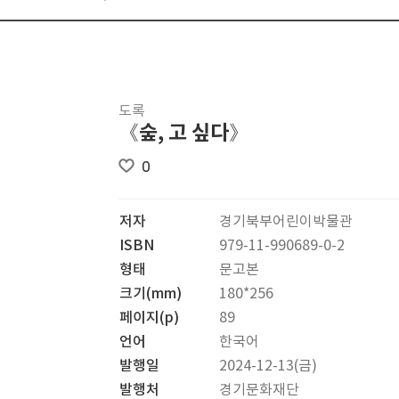
도록
《숲, 고 싶다》
0
저자
경기북부어린이박물관
ISBN
979-11-990689-0-2
형태
문고본
크기(mm)
180*256
페이지(p)
89
언어
한국어
발행일
2024-12-13(금)
발행처
경기문화재단