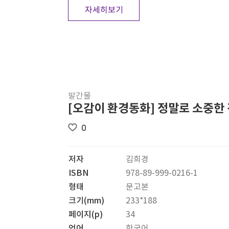
자세히보기
발간물
[오감이 환경동화] 정말로 소중한
0
저자
김희경
ISBN
978-89-999-0216-1
형태
문고본
크기(mm)
233*188
페이지(p)
34
언어
한국어