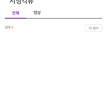
시청각류
영상
전체
검색
2
필터