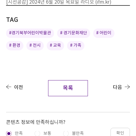
[시선공감] 2024년 6월 20일 목요일 라디오 (ifm.kr)
TAG
#경기북부어린이박물관
# 경기문화재단
# 어린이
# 환경
# 전시
# 교육
# 가족
이전
다음
목록
콘텐츠 정보에 만족하십니까?
확인
만족
보통
불만족