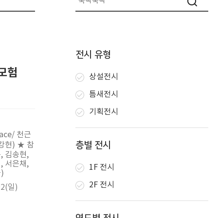
전시 유형
대모험
상설전시
틈새전시
기획전시
ace/ 천근
층별 전시
강현) ★ 참
, 김송현,
, 서은채,
1F 전시
)
2F 전시
02(일)