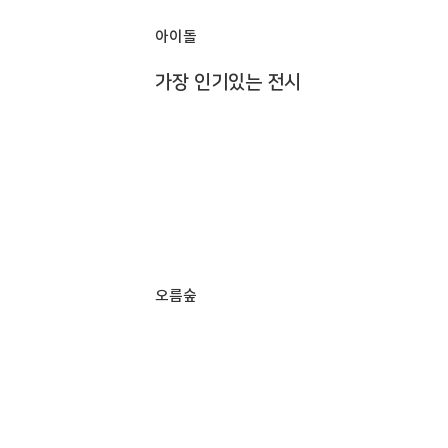
아이돌
가장 인기있는 전시
오름숲