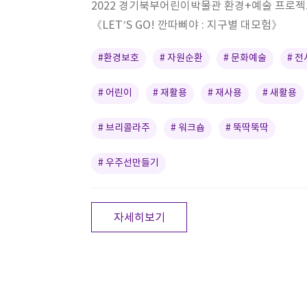
2022 경기북부어린이박물관 환경+예술 프로젝
《LET’S GO! 깐따삐야 : 지구별 대모험》
#환경보호
# 자원순환
# 문화예술
# 전
# 어린이
# 재활용
# 재사용
# 새활용
# 브리콜라주
# 워크숍
# 뚝딱뚝딱
# 우주선만들기
자세히보기