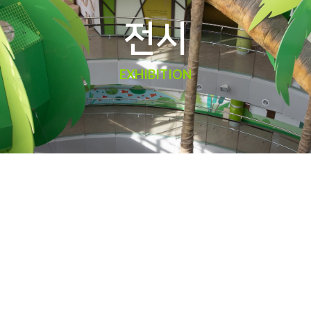
전시
EXHIBITION