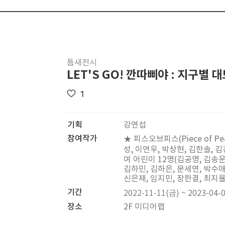
틈새전시
LET'S GO! 깐따삐야 : 지구별 
1
기획
강연섭
참여작가
★ 피스오브피스(Piece of Pe
성, 이연우, 박상현, 김한솔, 김
여 어린이 12명(김공명, 김송운
김하민, 김하은, 문세연, 박수애
신은재, 임지민, 장한결, 최지율
기간
2022-11-11(금) ~ 2023-04-
장소
2F 미디어랩