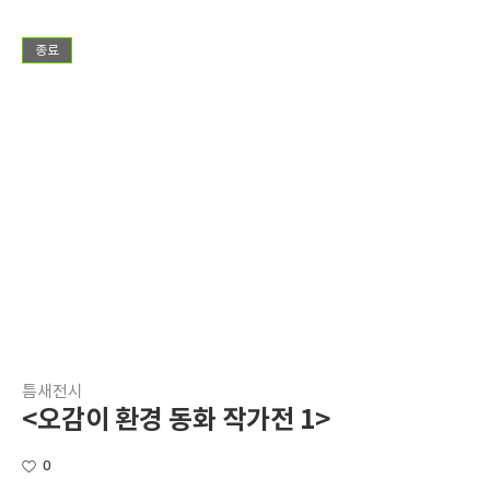
종료
틈새전시
<오감이 환경 동화 작가전 1>
0