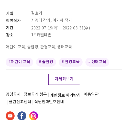
기획
김효기
참여작가
지경애 작가, 이가혜 작가
기간
2022-07-19(화) ~ 2022-08-31(수)
장소
1F 카멜레존
어린이 교육, 숲환경, 환경교육, 생태교육
#어린이 교육
# 숲환경
# 환경교육
# 생태교육
자세히보기
경영공시
정보공개 청구
이용약관
개인정보 처리방침
클린신고센터
직원전화번호안내