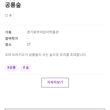
공룡숲
0
기획
경기북부어린이박물관
참여작가
-
장소
1F
꼬마 브라키오가 공룡들이 사는 숲으로 우리를 초대합니다.
#공룡
# 숲
자세히보기