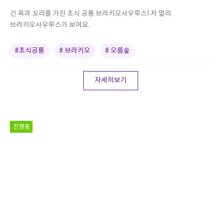
긴 목과 꼬리를 가진 초식 공룡 브라키오사우루스! 저 멀리
브라키오사우루스가 보여요.
#초식공룡
# 브라키오
# 오름숲
자세히보기
진행중