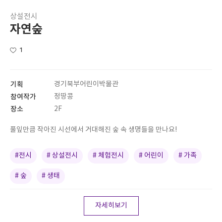
상설전시
자연숲
1
기획
경기북부어린이박물관
참여작가
정땅콩
장소
2F
풀잎만큼 작아진 시선에서 거대해진 숲 속 생명들을 만나요!
#전시
# 상설전시
# 체험전시
# 어린이
# 가족
# 숲
# 생태
자세히보기