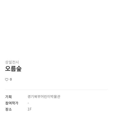
상설전시
오름숲
0
기획
경기북부어린이박물관
참여작가
-
장소
1F