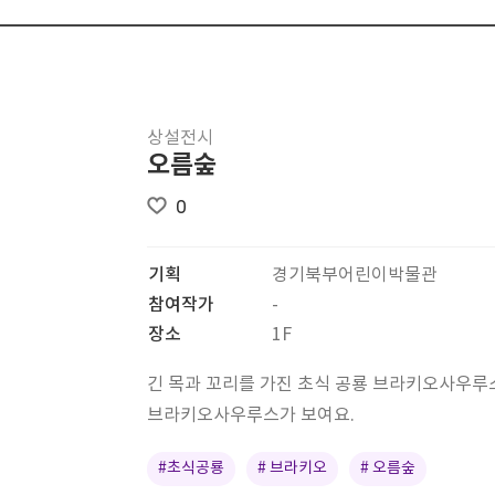
상설전시
오름숲
0
기획
경기북부어린이박물관
참여작가
-
장소
1F
긴 목과 꼬리를 가진 초식 공룡 브라키오사우루스
브라키오사우루스가 보여요.
#초식공룡
# 브라키오
# 오름숲