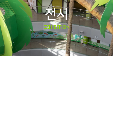
전시
EXHIBITION