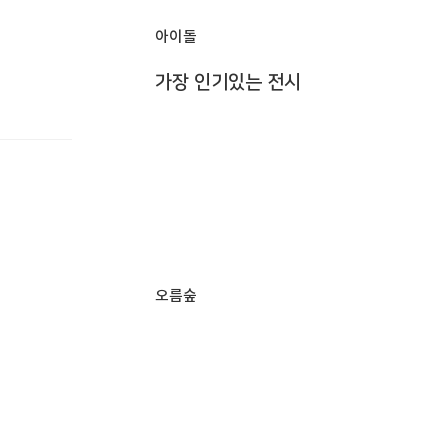
아이돌
가장 인기있는 전시
오름숲