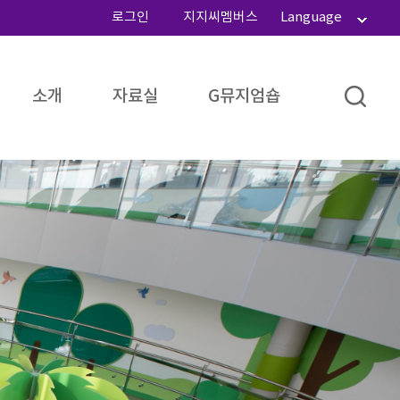
로그인
지지씨멤버스
Language
소개
자료실
G뮤지엄숍