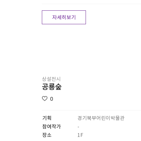
자세히보기
상설전시
공룡숲
0
기획
경기북부어린이박물관
참여작가
-
장소
1F