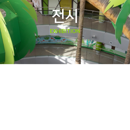
전시
EXHIBITION