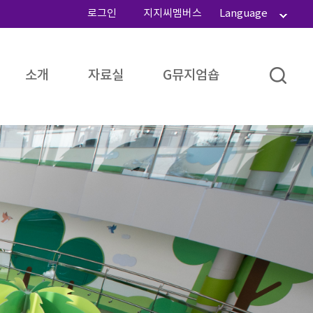
로그인
지지씨멤버스
Language
소개
자료실
G뮤지엄숍