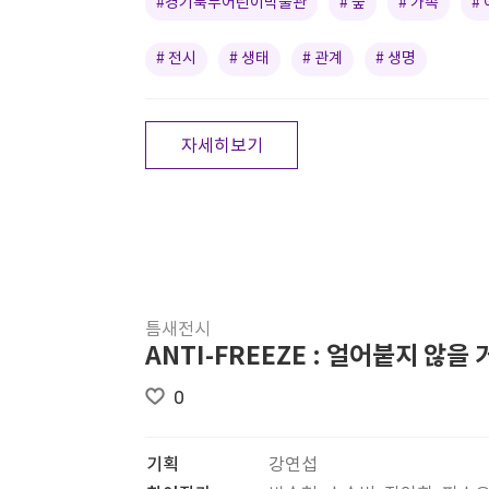
#경기북부어린이박물관
# 숲
# 가족
#
# 전시
# 생태
# 관계
# 생명
자세히보기
틈새전시
ANTI-FREEZE : 얼어붙지 않을 
0
기획
강연섭