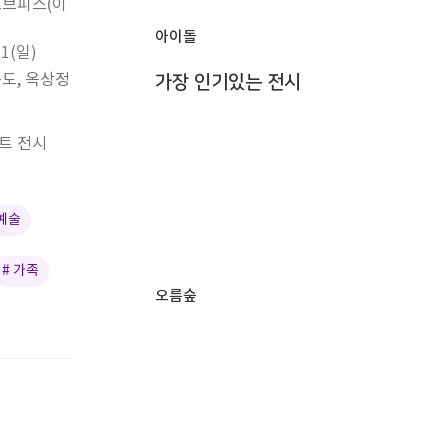
오브피스(이
아이돌
31(일)
복도, 옥상정
가장 인기있는 전시
트 전시
예술
# 가족
오름숲