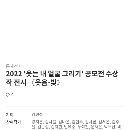
틈새전시
2022 '웃는 내 얼굴 그리기' 공모전 수상
작 전시 《웃음-빛》
0
기획
강연섭
참여작가
강지은, 김나율, 김나은, 김민주, 김샤론, 김서은, 김주
율, 김준성, 김지현, 남예주, 두예진, 문채은, 박도담, 박