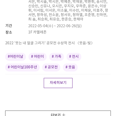
서은, 박시솔, 박시은, 박예준, 박재윤, 박환휘, 송시언,
신승민, 신유나, 오시은, 우지오, 우하준, 윤은수, 이상
휘, 이서림, 이서온, 이소율, 이수민, 이채윤, 이효주, 장
서연, 장하성, 전소윤, 정서우, 정하엘, 조준영, 진하연,
최 솜, 최승희, 최유승, 한준승, 한채아
기간
2022-05-04(수) ~ 2022-06-26(일)
장소
1F 카멜레존
2022 '웃는 내 얼굴 그리기' 공모전 수상작 전시 《웃음-빛》
#어린이날
# 어린이
# 가족
# 전시
# 어린이날100주년
# 공모전
# 웃음
자세히보기
더보기