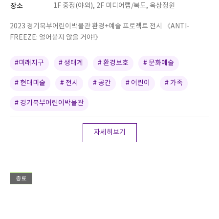
장소
1F 중정(야외), 2F 미디어랩/복도, 옥상정원
2023 경기북부어린이박물관 환경+예술 프로젝트 전시 《ANTI-
FREEZE: 얼어붙지 않을 거야!》
#미래지구
# 생태계
# 환경보호
# 문화예술
# 현대미술
# 전시
# 공간
# 어린이
# 가족
# 경기북부어린이박물관
자세히보기
종료