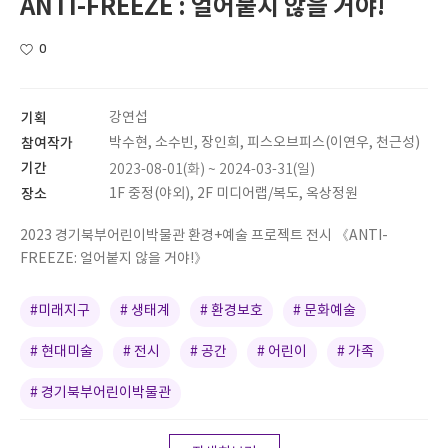
ANTI-FREEZE : 얼어붙지 않을 거야!
0
기획
강연섭
참여작가
박수현, 소수빈, 장인희, 피스오브피스(이연우, 천근성)
기간
2023-08-01(화) ~ 2024-03-31(일)
장소
1F 중정(야외), 2F 미디어랩/복도, 옥상정원
2023 경기북부어린이박물관 환경+예술 프로젝트 전시 《ANTI-
FREEZE: 얼어붙지 않을 거야!》
#미래지구
# 생태계
# 환경보호
# 문화예술
# 현대미술
# 전시
# 공간
# 어린이
# 가족
# 경기북부어린이박물관