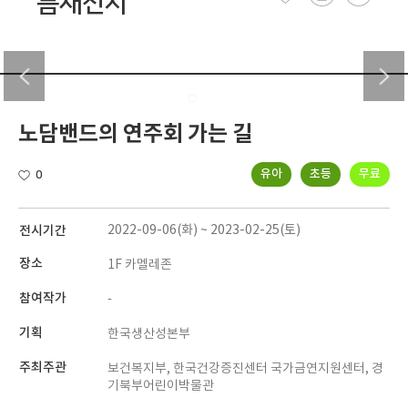
틈새전시
노담밴드의 연주회 가는 길
유아
초등
무료
0
전시기간
2022-09-06(화) ~ 2023-02-25(토)
장소
1F 카멜레존
참여작가
-
기획
한국생산성본부
주최주관
보건복지부, 한국건강증진센터 국가금연지원센터, 경
기북부어린이박물관