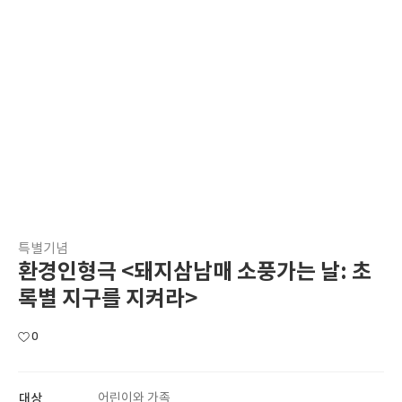
특별기념
환경인형극 <돼지삼남매 소풍가는 날: 초
록별 지구를 지켜라>
0
대상
어린이와 가족