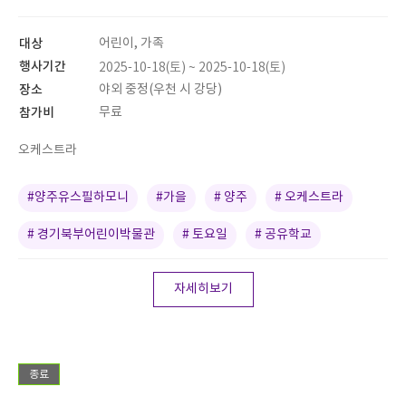
대상
어린이, 가족
행사기간
2025-10-18(토) ~ 2025-10-18(토)
장소
야외 중정(우천 시 강당)
참가비
무료
오케스트라
#양주유스필하모니
#가을
# 양주
# 오케스트라
# 경기북부어린이박물관
# 토요일
# 공유학교
자세히보기
종료