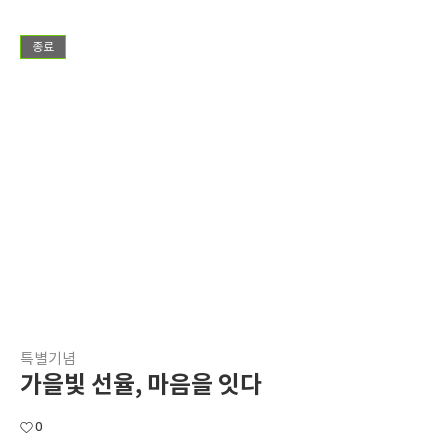
종료
특별기념
가을빛 선율, 마음을 잇다
0