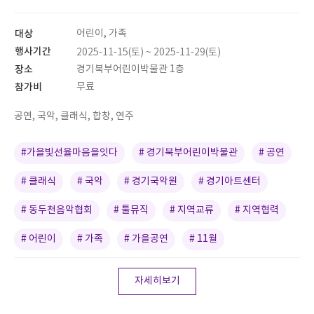
대상
어린이, 가족
행사기간
2025-11-15(토) ~ 2025-11-29(토)
장소
경기북부어린이박물관 1층
참가비
무료
공연, 국악, 클래식, 합창, 연주
#가을빛선율마음을잇다
# 경기북부어린이박물관
# 공연
# 클래식
# 국악
# 경기국악원
# 경기아트센터
# 동두천음악협회
# 툴뮤직
# 지역교류
# 지역협력
# 어린이
# 가족
# 가을공연
# 11월
자세히보기