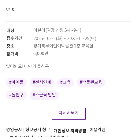
0
대상
어린이(권장 연령 5세~9세)
접수기간
2025-10-21(화) ~ 2025-11-29(토)
장소
경기북부어린이박물관 2층 교육실
참가비
6,000원
빚어봐요! 나만의 돌친구
#아이돌
#전시연계
#교육
#박물관교육
#돌친구
#소근육 발달
자세히보기
경영공시
정보공개 청구
이용약관
개인정보 처리방침