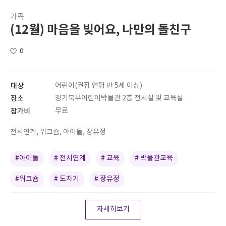
가족
(12월) 마음을 빚어요, 나만의 돌친구
0
대상
어린이(권장 연령 만 5세 이상)
장소
경기북부어린이박물관 2층 전시실 및 교육실
참가비
무료
전시연계, 워크숍, 아이돌, 장유정
#아이돌
# 전시연계
# 교육
# 박물관교육
#워크숍
# 도자기
# 장유정
자세히보기