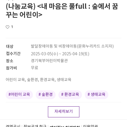
(나눔교육) <내 마음은 풀full : 숲에서 꿈
꾸는 어린이>
1
대상
발달장애아동 및 비장애아동(문화누리카드 소지자)
접수기간
2025-03-05(수) ~ 2025-04-19(토)
장소
경기북부어린이박물관
참가비
무료
어린이 교육, 숲환경, 환경교육, 생태교육
#어린이 교육
# 숲환경
# 환경교육
# 생태교육
자세히보기
경영공시
정보공개 청구
이용약관