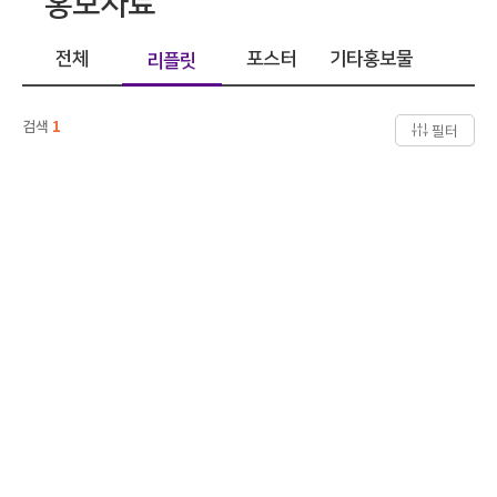
홍보자료
전체
포스터
기타홍보물
리플릿
검색
1
필터