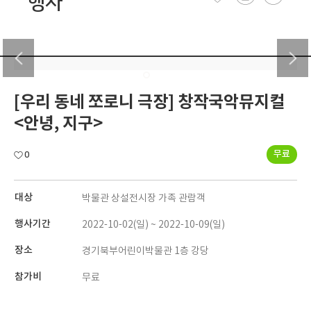
행사
[우리 동네 쪼로니 극장] 창작국악뮤지컬
<안녕, 지구>
무료
0
대상
박물관 상설전시장 가족 관람객
행사기간
2022-10-02(일) ~ 2022-10-09(일)
장소
경기북부어린이박물관 1층 강당
참가비
무료