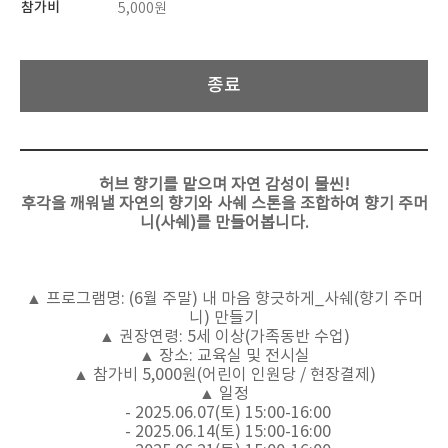
참가비
5,000원
종료
허브 향기를 맡으며 자연 감성이 물씬!
후각을 깨워낼 자연의 향기와 사쉐 스톤을 조합하여 향기 주머
니(사쉐)를 만들어봅니다.
▲ 프로그램명
: (6월 주말) 내 마음 향긋하게_사쉐(향기 주머
니) 만들기
▲ 권장연령
: 5
세 이상
(
가족동반 수업
)
▲ 장소
:
교육실 및 전시실
▲ 참가비
5,000
원
(
어린이 인원당
/
현장결제
)
▲ 일정
- 2025.06.07(토
) 15:00-16:00
- 2025.06.14(
토
) 15:00-16:00