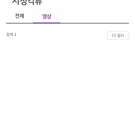
시청각류
전체
영상
검색
1
필터