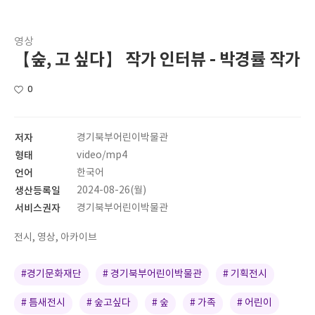
영상
【숲, 고 싶다】 작가 인터뷰 - 박경률 작가
0
저자
경기북부어린이박물관
형태
video/mp4
언어
한국어
생산등록일
2024-08-26(월)
서비스권자
경기북부어린이박물관
전시, 영상, 아카이브
#경기문화재단
# 경기북부어린이박물관
# 기획전시
# 틈새전시
# 숲고싶다
# 숲
# 가족
# 어린이