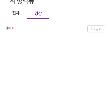
시청각류
전체
영상
검색
4
필터