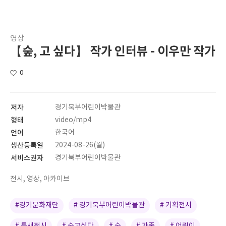
영상
【숲, 고 싶다】 작가 인터뷰 - 이우만 작가
0
저자
경기북부어린이박물관
형태
video/mp4
언어
한국어
생산등록일
2024-08-26(월)
서비스권자
경기북부어린이박물관
전시, 영상, 아카이브
#경기문화재단
# 경기북부어린이박물관
# 기획전시
# 틈새전시
# 숲고싶다
# 숲
# 가족
# 어린이