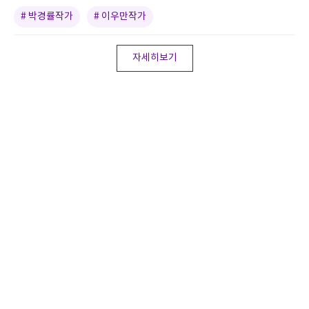
# 박경률작가
# 이우만작가
자세히보기