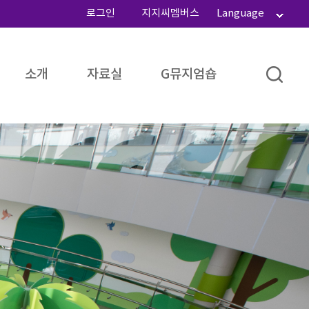
로그인
지지씨멤버스
Language
소개
자료실
G뮤지엄숍