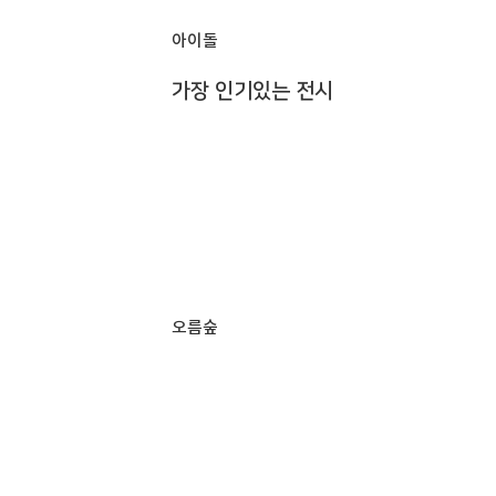
아이돌
가장 인기있는 전시
오름숲