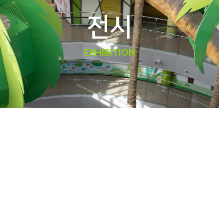
전시
EXHIBITION