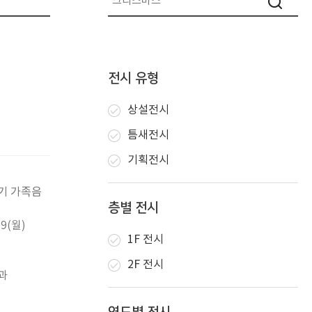
전시 유형
상설전시
틈새전시
기획전시
야기 가족음
층별 전시
19(월)
1F 전시
2F 전시
과