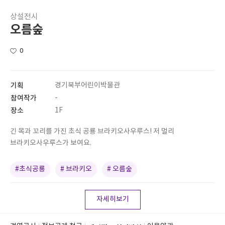
상설전시
오름숲
0
기획
경기북부어린이박물관
참여작가
-
장소
1F
긴 목과 꼬리를 가진 초식 공룡 브라키오사우루스! 저 멀리
브라키오사우루스가 보여요.
#초식공룡
# 브라키오
# 오름숲
자세히보기