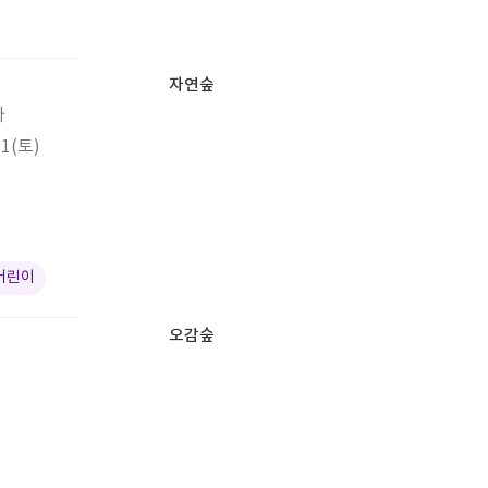
자연숲
가
31(토)
어린이
오감숲