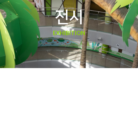
전시
EXHIBITION