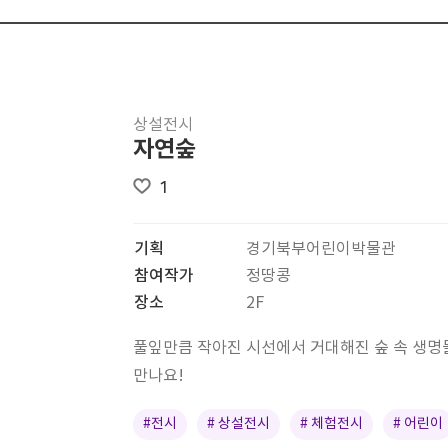
상설전시
자연숲
1
기획
경기북부어린이박물관
참여작가
정땅콩
장소
2F
풀잎만큼 작아진 시선에서 거대해진 숲 속 생명
만나요!
#전시
# 상설전시
# 체험전시
# 어린이