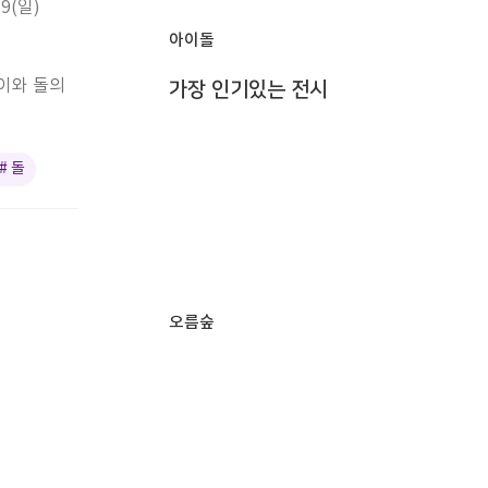
19(일)
아이돌
이와 돌의
가장 인기있는 전시
# 돌
오름숲