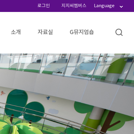
로그인
지지씨멤버스
Language
소개
자료실
G뮤지엄숍