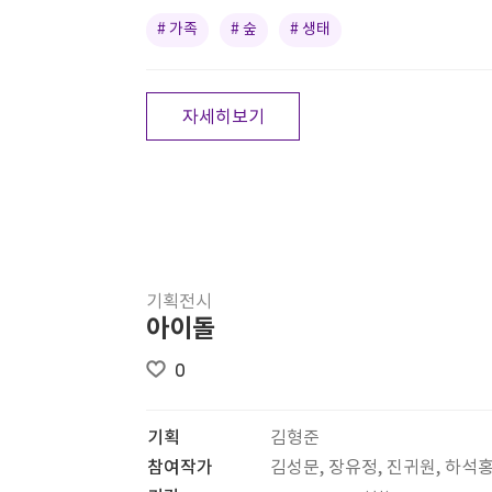
# 가족
# 숲
# 생태
자세히보기
기획전시
아이돌
0
기획
김형준
참여작가
김성문, 장유정, 진귀원, 하석