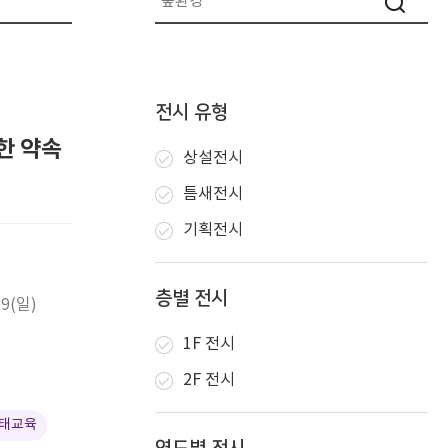
전시 유형
한 약속
상설전시
틈새전시
기획전시
층별 전시
29(일)
1F 전시
2F 전시
생태교육