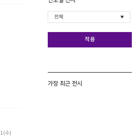
연도별 전시
적용
가장 최근 전시
31(수)