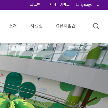
로그인
지지씨멤버스
Language
소개
자료실
G뮤지엄숍