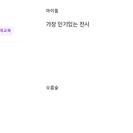
아이돌
가장 인기있는 전시
생태교육
오름숲