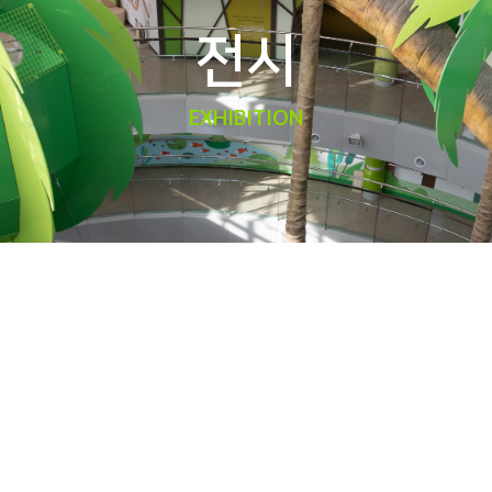
전시
EXHIBITION