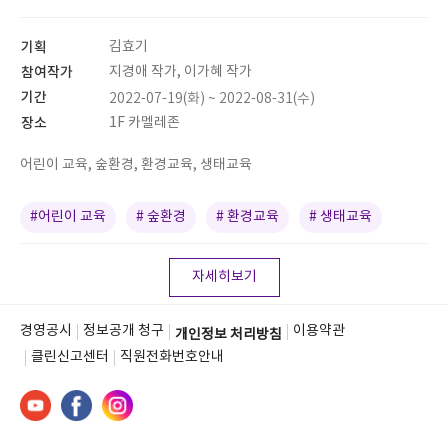
기획
김효기
참여작가
지경애 작가, 이가혜 작가
기간
2022-07-19(화) ~ 2022-08-31(수)
장소
1F 카멜레존
어린이 교육, 숲환경, 환경교육, 생태교육
#어린이 교육
# 숲환경
# 환경교육
# 생태교육
자세히보기
경영공시
정보공개 청구
이용약관
개인정보 처리방침
클린신고센터
직원전화번호안내