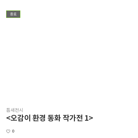
종료
틈새전시
<오감이 환경 동화 작가전 1>
0