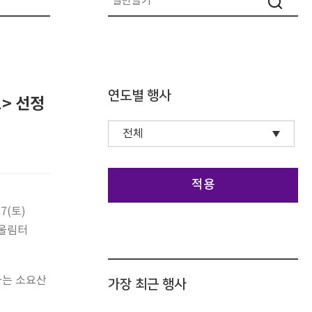
연도별 행사
> 선정
적용
27(토)
울림터
 하는 소요산
가장 최근 행사