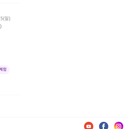
05(일)
)
 체험