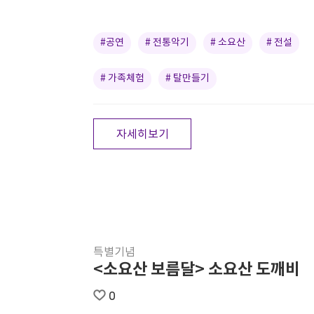
#공연
# 전통악기
# 소요산
# 전설
# 가족체험
# 탈만들기
자세히보기
특별기념
<소요산 보름달> 소요산 도깨비
0