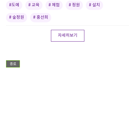
#도예
# 교육
# 체험
# 정원
# 설치
# 숲정원
# 홍선희
자세히보기
종료