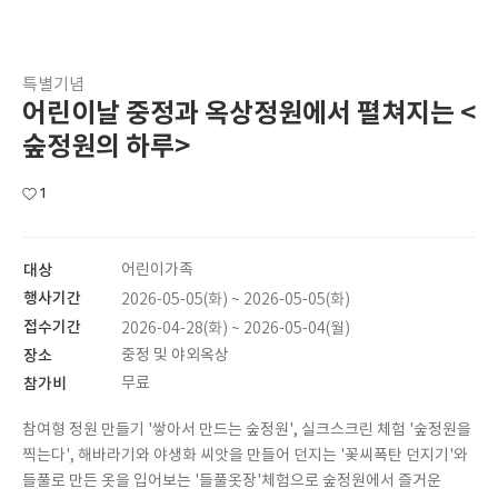
특별기념
어린이날 중정과 옥상정원에서 펼쳐지는 <
숲정원의 하루>
1
대상
어린이가족
행사기간
2026-05-05(화) ~ 2026-05-05(화)
접수기간
2026-04-28(화) ~ 2026-05-04(월)
장소
중정 및 야외옥상
참가비
무료
참여형 정원 만들기 '쌓아서 만드는 숲정원', 실크스크린 체험 '숲정원을
찍는다', 해바라기와 야생화 씨앗을 만들어 던지는 '꽃씨폭탄 던지기'와
들풀로 만든 옷을 입어보는 '들풀옷장'체험으로 숲정원에서 즐거운