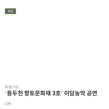
종료
특별기념
‘동두천 향토문화재 3호’ 이담농악 공연
0