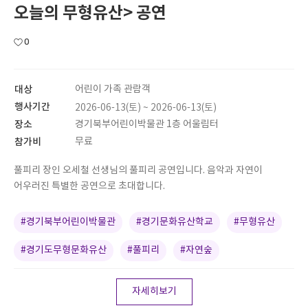
오늘의 무형유산> 공연
0
대상
어린이 가족 관람객
행사기간
2026-06-13(토) ~ 2026-06-13(토)
장소
경기북부어린이박물관 1층 어울림터
참가비
무료
풀피리 장인 오세철 선생님의 풀피리 공연입니다. 음악과 자연이
어우러진 특별한 공연으로 초대합니다.
#경기북부어린이박물관
#경기문화유산학교
#무형유산
#경기도무형문화유산
#풀피리
#자연숲
자세히보기