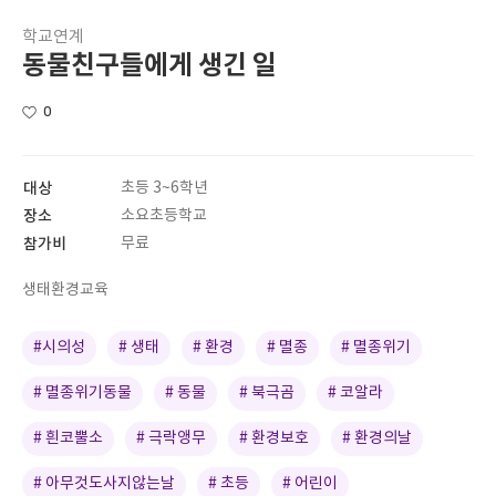
학교연계
동물친구들에게 생긴 일
0
대상
초등 3~6학년
장소
소요초등학교
참가비
무료
생태환경교육
#시의성
# 생태
# 환경
# 멸종
# 멸종위기
# 멸종위기동물
# 동물
# 북극곰
# 코알라
# 흰코뿔소
# 극락앵무
# 환경보호
# 환경의날
# 아무것도사지않는날
# 초등
# 어린이