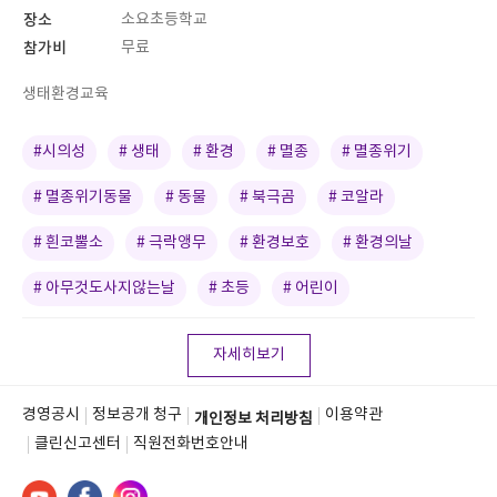
장소
소요초등학교
참가비
무료
생태환경교육
#시의성
# 생태
# 환경
# 멸종
# 멸종위기
# 멸종위기동물
# 동물
# 북극곰
# 코알라
# 흰코뿔소
# 극락앵무
# 환경보호
# 환경의날
# 아무것도사지않는날
# 초등
# 어린이
자세히보기
경영공시
정보공개 청구
이용약관
개인정보 처리방침
클린신고센터
직원전화번호안내