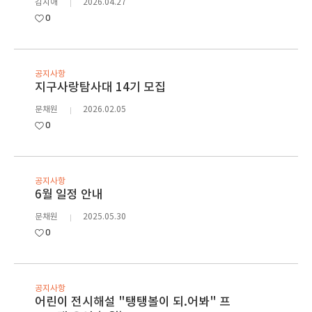
김지애
2026.04.27
0
공지사항
지구사랑탐사대 14기 모집
문채원
2026.02.05
0
공지사항
6월 일정 안내
문채원
2025.05.30
0
공지사항
어린이 전시해설 "탱탱볼이 되.어봐" 프